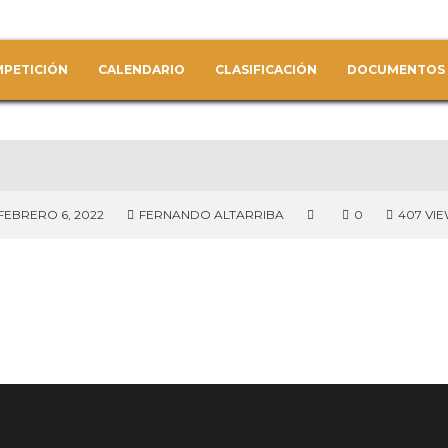
PETICIÓN
CALENDARIO
CLASIFICACIÓN
DOCUMENTOS
FEBRERO 6, 2022
FERNANDO ALTARRIBA
0
407 VI